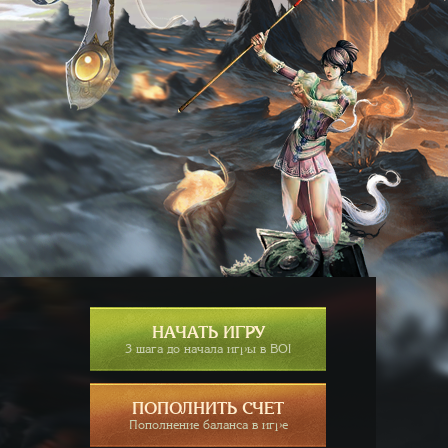
НАЧАТЬ ИГРУ
3 шага до начала игры в BOI
ПОПОЛНИТЬ СЧЕТ
Пополнение баланса в игре