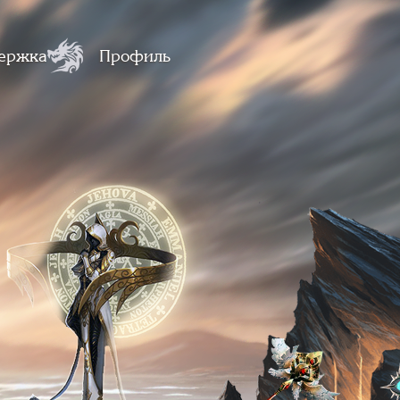
ержка
Профиль