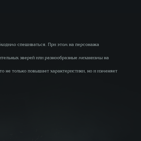
обходимо спешиваться. При этом на персонажа
ительных зверей или разнообразные механизмы на
то не только повышает характеристики, но и изменяет