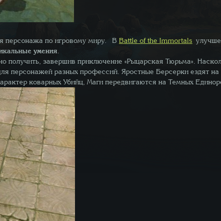
ия персонажа по игровому миру. В
Battle of the Immortals
улучше
никальные умения
.
но получить, завершив приключение «Рыцарская Тюрьма». Наско
ля персонажей разных профессий. Яростные Берсерки ездят на
арактер коварных Убийц, Маги передвигаются на Темных Единор