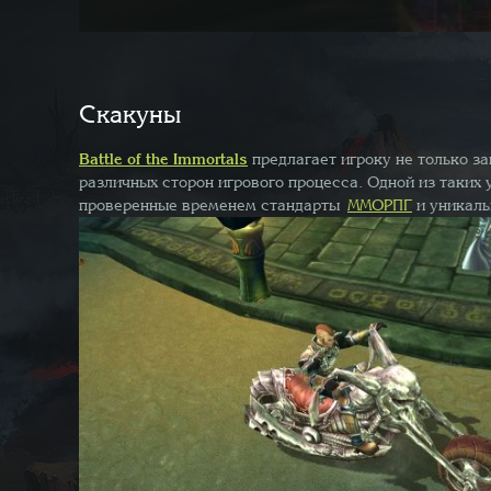
Скакуны
Battle of the Immortals
предлагает игроку не только з
различных сторон игрового процесса. Одной из таких
проверенные временем стандарты
ММОРПГ
и уникаль