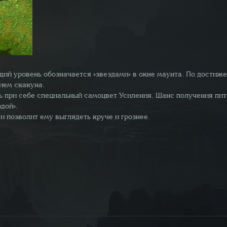
щий уровень обозначается «звездами» в окне маунта. По достиж
ием скакуна.
ть при себе специальный самоцвет Усиления. Шанс получения пит
дой».
и позволит ему выглядеть круче и грознее.