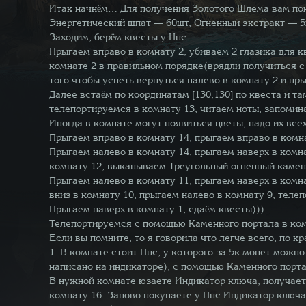
Итак начнём… Для получения Золотого Шлема вам по
Энергетический шпат — 60шт, Огненный экстракт — 5
Заходим, берём квесты у Нпс.
Прыгаем вправо в комнату 2, убиваем 2 глазика для к
комнате 2 в правильном порядке(врядли получиться с 
того чтобы успеть вернуться налево в комнату 2 и пры
Далее встаём по координатам [130,130] по квеста и та
телепортируемся в комнату 13, читаем ноты, запомин
Иногда в комнате могут появиться цветы, надо их всех
Прыгаем вправо в комнату 14, прыгаем вправо в комн
Прыгаем налево в комнату 14, прыгаем наверх в комна
комнату 12, выкапываем Треугольный огненный камен
Прыгаем налево в комнату 11, прыгаем наверх в комна
вниз в комнату 10, прыгаем налево в комнату 9, тел
Прыгаем наверх в комнату 1, сдаём квесты)))
Телепортируемся с помощью Каменного портала в ком
Если вы помните, то я говорила что легче всего, по кр
1. В комнате стоит Нпс, у которого за 5к монет можн
написано на индикаторе), с помощью Каменного портал
В нужной комнате юзаете Индикатор ключа, получает
комнату 16. Заново покупаете у Нпс Индикатор ключа 