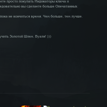
жете просто покупать Индикаторы ключа и
 следовательно вы сделаете больше Опечатанных
 пока не кончиться время. Чем больше, тем лучше.
чить Золотой Шлем. Вуаля! )))