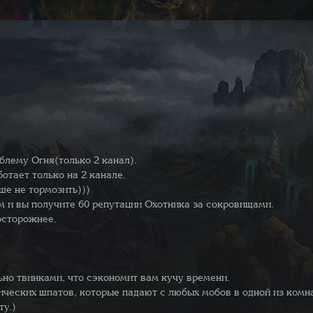
блему Огня(только 2 канал).
отает только на 2 канале.
ше не тормозить)))
м и вы получите 60 репутации Охотника за сокровищами.
 осторожнее.
…
но твинками, что сэкономит вам кучу времени.
ческих шпатов, которые падают с любых мобов в одной из комнат 
ту.)