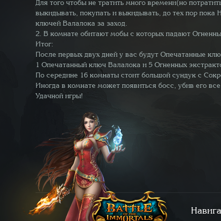
Для того чтобы не тратить много времени(но потрати
выкидывать, покупать и выкидывать, до тех пор пока 
ключей Валалока за заход.
2. В комнате обитают мобы с которых падают Огненные
Итог:
После первых двух дней у вас будут Опечатанные кл
1 Опечатанный ключ Валалока и 5 Огненных экстрак
По середине 16 комнаты стоит большой сундук с Сокр
Иногда в комнате может появиться босс, убив его все
Удачной игры!
Навиг