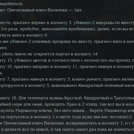
надобиться:
шт, Опечатанный ключ Валалока — 1шт.
веста, прыгаем вправо в комнату 3, убиваем 2 ящерицы по квест
1го раза, пробуйте, запоминайте комбинации), далее, если вы вс
гнуть вниз в комнату 6.
м же убиваем 2 огненных призрака по квесту, прыгаем вниз в ком
аем.
 убить иначе не откроется портал в комнату 14.
ату 15, убиваем цветов в соответствии с нотами что мы прочли,
ту 10, прыгаем направо в комнату 11, прыгаем наверх в комнату
ь.
ту 7, прыгаем наверх в комнату 3, юзаем рычаги, прыгаем налев
епортируемся в комнату 5, выкапываем Квадратный огненный каме
нату 16. Для телепорта нужны Круглый, Квадратный и Треугольн
айней мере для меня, проходить Храм в 2 этапа, так вот вы в ком
о купить Индикатор ключа, без него никак… берёте Индикатор кл
а портуетесь в комнату 1 и идёте туда куда она вас послала)))
е Опечатанный ключ Валалока, возвращаетесь в комнату 1, и с
и делаете всё по новой, и так много-много раз пока не кончитьс