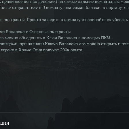
ть приличное кол-во денежек) на самые дальние комнаты, вы мо
Нпс не отправит вас в 3 комнату, она самая близкая к порталу,
 экстракты. Просто заходите в комнату и начинайте их убивать
ючи Валалока и Огненные экстракты.
тов можно объединить в Ключ Валалока с помощью ПКМ.
овищами, при наличии Ключа Валалока его можно открыть и полу
 игроки в Храме Огня получат 200к опыта.
ация