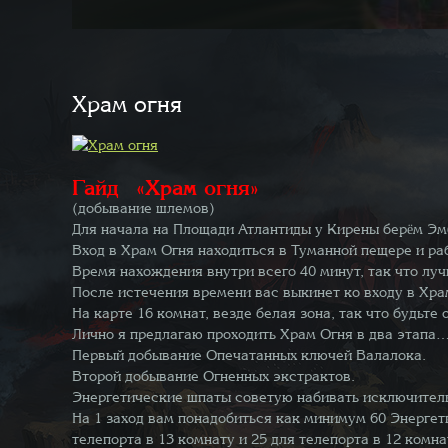
Храм огня
Гайд «Храм огня»
(добывание шлемов)
Для начала на Площади Атлантиды у Кирены берём Эм
Вход в Храм Огня находиться в Туманной пещере и раб
Время нахождения внутри всего 40 минут, так что луч
После истечения времени вас выкинет ко входу в Хра
На карте 16 комнат, везде белая зона, так что будьте
Лично я предлагаю проходить Храм Огня в два этапа
Первый добывание Опечатанных ключей Валалока.
Второй добывание Огненных экстрактов.
Энергетические шпаты советую набивать исключитель
На 1 заход вам понадобиться как минимум 60 Энергети
телепорта в 13 комнату и 25 для телепорта в 12 комна